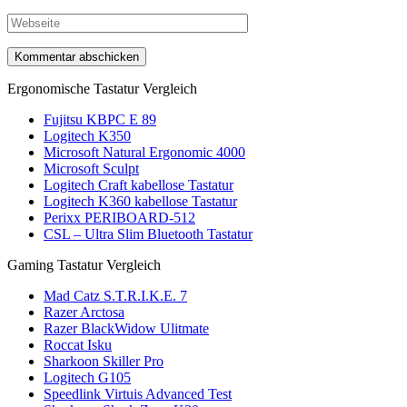
Ergonomische Tastatur Vergleich
Fujitsu KBPC E 89
Logitech K350
Microsoft Natural Ergonomic 4000
Microsoft Sculpt
Logitech Craft kabellose Tastatur
Logitech K360 kabellose Tastatur
Perixx PERIBOARD-512
CSL – Ultra Slim Bluetooth Tastatur
Gaming Tastatur Vergleich
Mad Catz S.T.R.I.K.E. 7
Razer Arctosa
Razer BlackWidow Ulitmate
Roccat Isku
Sharkoon Skiller Pro
Logitech G105
Speedlink Virtuis Advanced Test