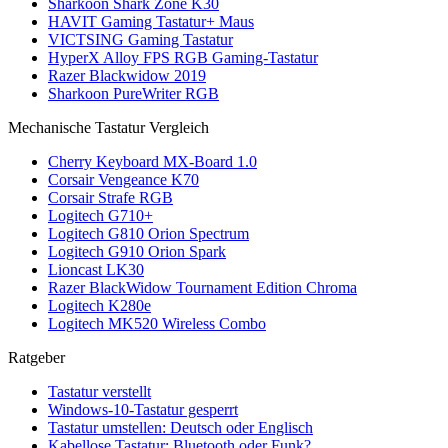
Sharkoon Shark Zone K30
HAVIT Gaming Tastatur+ Maus
VICTSING Gaming Tastatur
HyperX Alloy FPS RGB Gaming-Tastatur
Razer Blackwidow 2019
Sharkoon PureWriter RGB
Mechanische Tastatur Vergleich
Cherry Keyboard MX-Board 1.0
Corsair Vengeance K70
Corsair Strafe RGB
Logitech G710+
Logitech G810 Orion Spectrum
Logitech G910 Orion Spark
Lioncast LK30
Razer BlackWidow Tournament Edition Chroma
Logitech K280e
Logitech MK520 Wireless Combo
Ratgeber
Tastatur verstellt
Windows-10-Tastatur gesperrt
Tastatur umstellen: Deutsch oder Englisch
Kabellose Tastatur: Bluetooth oder Funk?