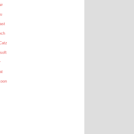
ir
su
ast
ech
Catz
soft
r
at
koon