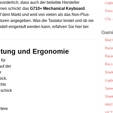
rwunderlich, dass auch der beliebte Hersteller
Logit
nnen schickt: das
G710+ Mechanical Keyboard
.
Peri
uf dem Markt und wird von vielen als das Non-Plus-
CSL –
turen angegeben. Was die Tastatur leistet und ob sie
ell eingestuft werden kann, erfahren Sie hier bei
Gamin
Mad C
Razer
itung und Ergonomie
Raze
für
Rocca
auf der
r
Shark
ock.
Logi
chts
Speed
t schick
Shar
HAVI
ztere
VICT