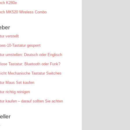
tech K280e
tech MK520 Wireless Combo
eber
tur verstellt
ws-10-Tastatur gesperrt
tur umstellen: Deutsch oder Englisch
lose Tastatur: Bluetooth oder Funk?
icht Mechanische Tastatur Switches
tur Maus Set kaufen
tur richtig reinigen
tur kaufen – darauf sollten Sie achten
eller
e