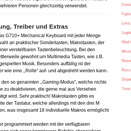
Corsa
 mehreren Personen gleichzeitig verwendet.
Fujit
Lionc
ung, Treiber und Extras
Logit
as G710+ Mechanical Keyboard mit jeder Menge
Mad 
wahl an praktischer Sondertasten, Makrotasten, der
iner verstellbaren Tastenbeleuchtung. Bei den
Micro
ttlerweile gewohnt um Multimedia Tasten, wie z.B.
Raze
espielten Musik. Besonders auffällig ist der
Rocc
her wie eine ,,Rolle“ auf- und abgedreht werden kann.
Shar
ür den so genannten ,,Gaming-Modus“, welche nichts
e zu deaktivieren, die gerne mal aus Versehen
Trust
igt wird. Sehr praktisch! Makrotasten gibts es
te der Tastatur, welche allerdings mit den drei M
en, was insgesamt 18 individuelle Makros ermöglicht
ter programmiert werden mit der verfügbaren