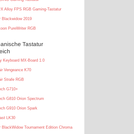
rX Alloy FPS RGB Gaming-Tastatur
r Blackwidow 2019
koon PureWriter RGB
anische Tastatur
eich
ry Keyboard MX-Board 1.0
air Vengeance K70
ir Strafe RGB
tech G710+
ech G810 Orion Spectrum
ech G910 Orion Spark
ast LK30
r BlackWidow Tournament Edition Chroma