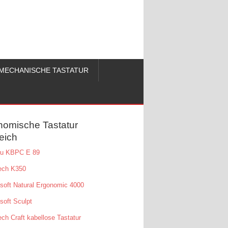
MECHANISCHE TASTATUR
nomische Tastatur
eich
tsu KBPC E 89
ech K350
soft Natural Ergonomic 4000
soft Sculpt
ech Craft kabellose Tastatur