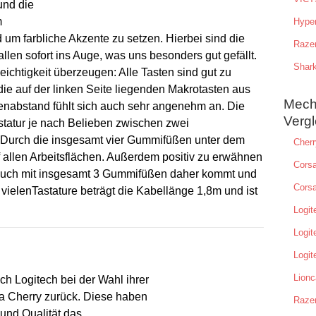
und die
m
Hype
um farbliche Akzente zu setzen. Hierbei sind die
Raze
llen sofort ins Auge, was uns besonders gut gefällt.
Shar
Leichtigkeit überzeugen: Alle Tasten sind gut zu
 die auf der linken Seite liegenden Makrotasten aus
Mech
enabstand fühlt sich auch sehr angenehm an. Die
Vergl
statur je nach Belieben zwischen zwei
 Durch die insgesamt vier Gummifüßen unter dem
Cher
 allen Arbeitsflächen. Außerdem positiv zu erwähnen
Cors
 auch mit insgesamt 3 Gummifüßen daher kommt und
Corsa
 vielenTastature beträgt die Kabellänge 1,8m und ist
Logi
Logit
Logit
Lionc
uch Logitech bei der Wahl ihrer
ma Cherry zurück. Diese haben
Raze
 und Qualität das