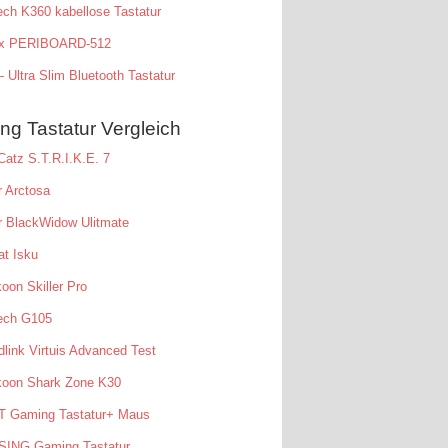
ech K360 kabellose Tastatur
xx PERIBOARD-512
 Ultra Slim Bluetooth Tastatur
g Tastatur Vergleich
atz S.T.R.I.K.E. 7
 Arctosa
r BlackWidow Ulitmate
t Isku
oon Skiller Pro
tech G105
link Virtuis Advanced Test
koon Shark Zone K30
T Gaming Tastatur+ Maus
SING Gaming Tastatur