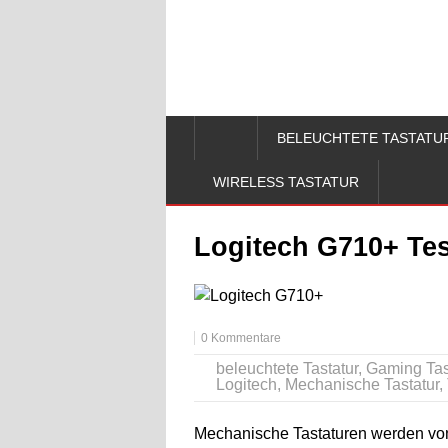
BELEUCHTETE TASTATU
WIRELESS TASTATUR
Logitech G710+ Tes
0 Kommentare
beleuchtete Tastatur
,
Gaming Tas
Logitech
,
Mechanische Tastatur
,
Mechanische Tastaturen werden von