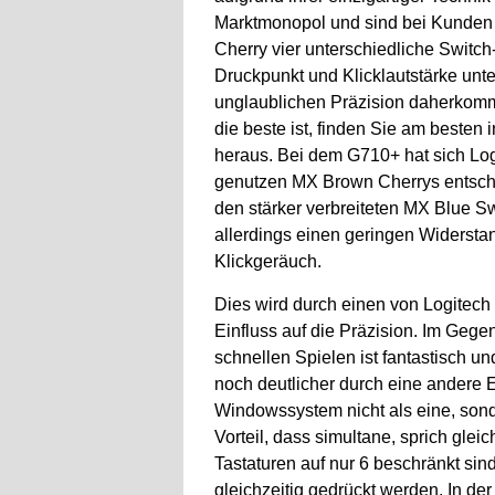
Marktmonopol und sind bei Kunden se
Cherry vier unterschiedliche Switch
Druckpunkt und Klicklautstärke unte
unglaublichen Präzision daherkomm
die beste ist, finden Sie am besten 
heraus. Bei dem G710+ hat sich Logi
genutzen MX Brown Cherrys entsch
den stärker verbreiteten MX Blue S
allerdings einen geringen Widerstan
Klickgeräuch.
Dies wird durch einen von Logitech 
Einfluss auf die Präzision. Im Gege
schnellen Spielen ist fantastisch un
noch deutlicher durch eine andere E
Windowssystem nicht als eine, sonde
Vorteil, dass simultane, sprich gle
Tastaturen auf nur 6 beschränkt si
gleichzeitig gedrückt werden. In der