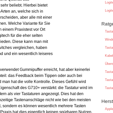
Logi
hr beliebt. Hierbei bietet
Logi
-Arten an, welche sich in
rscheiden, aber alle mit einer
en. Welche Variante für Sie
Ratg
in einem Praxistest vor Ort
Tasta
tech für die eher selten
Windo
ieden. Diese kann man mit
witches vergleichen, haben
Tasta
d und ein wesentlich leiseres
Kabel
Übers
verwendet Gummipuffer erreicht, hat aber keinerlei
Tasta
nteil: das Feedback beim Tippen oder auch bei
Tasta
d man hat die volle Kontrolle. Dieses Gefühl wird
igenschaft des G710+ verstärkt: die Tastatur wird im
Tasta
rn als vier Tastaturen angezeigt. Dies hat den
ichzeitige Tastenanschläge nicht wie bei den meisten
Herst
nd, sondern es können wesentlich mehrere Tasten
Appl
 Praxis hat dies eigentlich keinen spürbaren Nutzen,