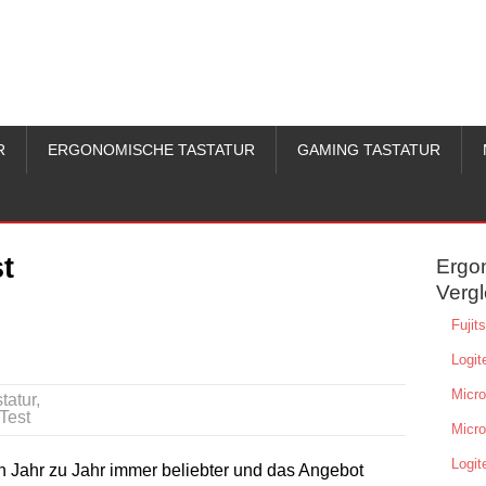
R
ERGONOMISCHE TASTATUR
GAMING TASTATUR
t
Ergo
Vergl
Fuji
Logit
Micro
tatur
,
Test
Micro
Logit
 Jahr zu Jahr immer beliebter und das Angebot