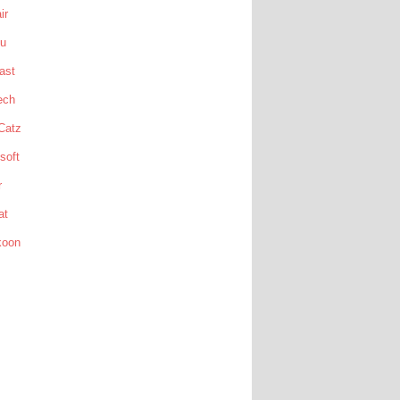
ir
su
ast
ech
Catz
soft
r
at
koon