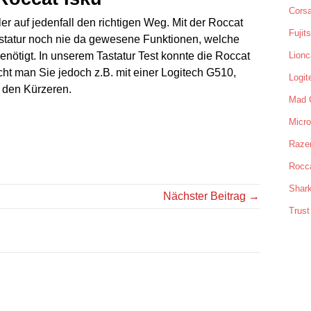
Corsa
ler auf jedenfall den richtigen Weg. Mit der Roccat
Fujit
astatur noch nie da gewesene Funktionen, welche
nötigt. In unserem Tastatur Test konnte die Roccat
Lionc
ht man Sie jedoch z.B. mit einer Logitech G510,
Logit
g den Kürzeren.
Mad 
Micro
Raze
Rocc
Shar
Nächster Beitrag →
Trust