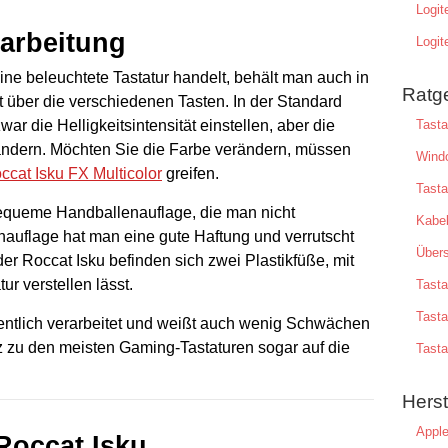
Logi
arbeitung
Logi
ine beleuchtete Tastatur handelt, behält man auch in
Ratg
 über die verschiedenen Tasten. In der Standard
war die Helligkeitsintensität einstellen, aber die
Tasta
erändern. Möchten Sie die Farbe verändern, müssen
Windo
ccat Isku FX Multicolor
greifen.
Tasta
bequeme Handballenauflage, die man nicht
Kabel
auflage hat man eine gute Haftung und verrutscht
Übers
 der Roccat Isku befinden sich zwei Plastikfüße, mit
r verstellen lässt.
Tasta
Tasta
dentlich verarbeitet und weißt auch wenig Schwächen
tz zu den meisten Gaming-Tastaturen sogar auf die
Tasta
Herst
Appl
Roccat Isku