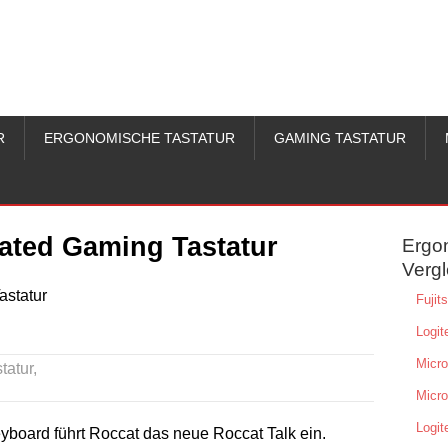
R
ERGONOMISCHE TASTATUR
GAMING TASTATUR
nated Gaming Tastatur
Ergo
Vergl
Fuji
Logit
Micro
tatur
,
Micro
Logit
yboard führt Roccat das neue Roccat Talk ein.