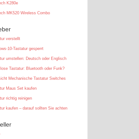
tech K280e
tech MK520 Wireless Combo
eber
tur verstellt
ws-10-Tastatur gesperrt
tur umstellen: Deutsch oder Englisch
lose Tastatur: Bluetooth oder Funk?
icht Mechanische Tastatur Switches
tur Maus Set kaufen
tur richtig reinigen
tur kaufen – darauf sollten Sie achten
eller
e