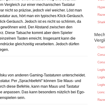
m Vergleich zur einer mechanischen Tastatur
Hype
r nicht so präzise, jedoch viel weicher. Löst man
Raze
statur aus, hört man ein typisches Klick-Geräusch.
lick-Geräusch. Jedoch ist es nicht so schlimm, da
Shar
e gewöhnen wird. Der Abstand zwischen den
kurz. Diese Tatsache kommt aber dem Spieler
Mech
einzelnen Tasten erreicht. Insgesamt kann die
Vergl
endrücke gleichzeitig verarbeiten. Jedoch dürfen
Cher
iegen.
Cors
Corsa
Logi
t Isku von anderen Gaming-Tastaturen unterscheidet.
Logit
statur. Per „Sprachbefehl“ können Sie Maus- und
Logit
urch diese Befehle, kann man Maus und Tastatur
se anpassen. Das kann besonders nützlich bei Ego-
Lionc
enspielen sein.
Raze