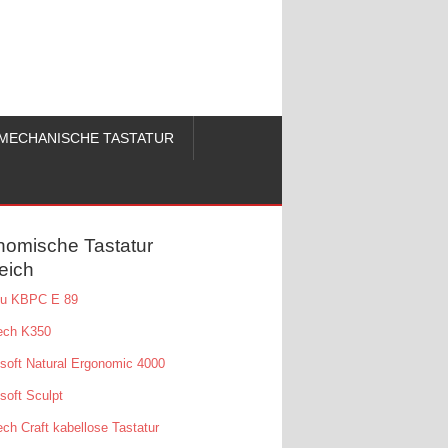
MECHANISCHE TASTATUR
nomische Tastatur
eich
tsu KBPC E 89
ech K350
soft Natural Ergonomic 4000
soft Sculpt
ech Craft kabellose Tastatur