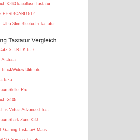
ech K360 kabellose Tastatur
xx PERIBOARD-512
 Ultra Slim Bluetooth Tastatur
g Tastatur Vergleich
atz S.T.R.I.K.E. 7
 Arctosa
r BlackWidow Ulitmate
t Isku
oon Skiller Pro
tech G105
link Virtuis Advanced Test
koon Shark Zone K30
T Gaming Tastatur+ Maus
SING Gaming Tastatur