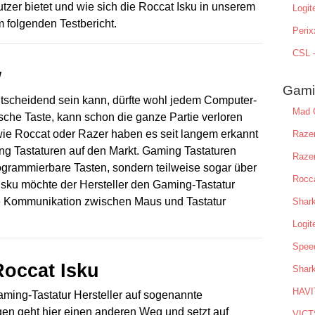
tzer bietet und wie sich die Roccat Isku in unserem
Logit
im folgenden Testbericht.
Peri
CSL –
w
Gamin
tscheidend sein kann, dürfte wohl jedem Computer-
Mad C
lsche Taste, kann schon die ganze Partie verloren
wie Roccat oder Razer haben es seit langem erkannt
Razer
g Tastaturen auf den Markt. Gaming Tastaturen
Raze
rogrammierbare Tasten, sondern teilweise sogar über
Rocca
 Isku möchte der Hersteller den Gaming-Tastatur
ue Kommunikation zwischen Maus und Tastatur
Shark
Logi
Speed
Roccat Isku
Shar
HAVI
Gaming-Tastatur Hersteller auf sogenannte
en geht hier einen anderen Weg und setzt auf
VICT