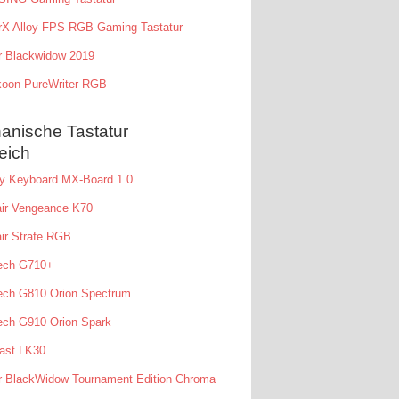
rX Alloy FPS RGB Gaming-Tastatur
r Blackwidow 2019
koon PureWriter RGB
anische Tastatur
eich
ry Keyboard MX-Board 1.0
air Vengeance K70
ir Strafe RGB
tech G710+
ech G810 Orion Spectrum
ech G910 Orion Spark
ast LK30
r BlackWidow Tournament Edition Chroma