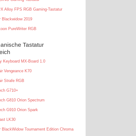
rX Alloy FPS RGB Gaming-Tastatur
r Blackwidow 2019
koon PureWriter RGB
anische Tastatur
eich
ry Keyboard MX-Board 1.0
air Vengeance K70
ir Strafe RGB
tech G710+
ech G810 Orion Spectrum
ech G910 Orion Spark
ast LK30
r BlackWidow Tournament Edition Chroma