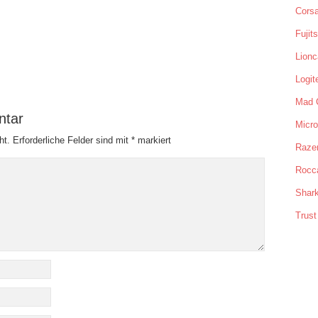
Corsa
Fujit
Lionc
Logit
Mad 
ntar
Micro
ht.
Erforderliche Felder sind mit
*
markiert
Raze
Rocc
Shar
Trust