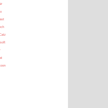
ir
su
ast
ech
Catz
soft
r
at
koon