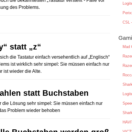
uch die bekanntesten „Tastatur verstellt“- Fälle vor
Logit
ösung des Problems.
Peri
CSL –
Gamin
y“ statt „z“
Mad C
Razer
 sich die Tastatur einfach versehentlich auf „Englisch“
ems ist wirklich sehr simpel: Sie müssen einfach nur
Raze
r ist wieder die Alte.
Rocca
Shark
 Zahlen statt Buchstaben
Logi
er die Lösung sehr simpel: Sie müssen einfach nur
Speed
t das Problem wieder behoben
Shar
HAVI
VICT