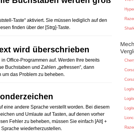
 Alle Buchstaben werden groß
Hype
Raze
ststell-Taste“ aktiviert. Sie müssen lediglich auf den
esen finden über der [Strg]-Taste.
Shar
Mech
 Text wird überschrieben
Vergl
l in Office-Programmen auf. Werden Ihre bereits
Cher
ue Buchstaben und Zahlen „gefressen“, dann
Cors
en um das Problem zu beheben.
Corsa
Logi
 Sonderzeichen
Logit
r auf eine andere Sprache verstellt worden. Bei diesem
Logit
ichen und Umlaute auf Tasten, auf denen vorher
Lionc
en Fehler zu beheben, müssen Sie einfach [Alt] +
Raze
e Sprache wiederherzustellen.