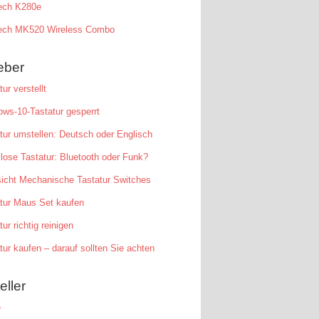
tech K280e
tech MK520 Wireless Combo
eber
tur verstellt
ws-10-Tastatur gesperrt
tur umstellen: Deutsch oder Englisch
lose Tastatur: Bluetooth oder Funk?
icht Mechanische Tastatur Switches
tur Maus Set kaufen
tur richtig reinigen
tur kaufen – darauf sollten Sie achten
eller
e