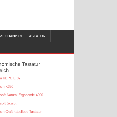
MECHANISCHE TASTATUR
nomische Tastatur
eich
tsu KBPC E 89
ech K350
soft Natural Ergonomic 4000
soft Sculpt
ech Craft kabellose Tastatur