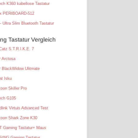
ech K360 kabellose Tastatur
xx PERIBOARD-512
 Ultra Slim Bluetooth Tastatur
g Tastatur Vergleich
atz S.T.R.I.K.E. 7
 Arctosa
r BlackWidow Ulitmate
t Isku
oon Skiller Pro
tech G105
link Virtuis Advanced Test
koon Shark Zone K30
T Gaming Tastatur+ Maus
SING Gaming Tastatur